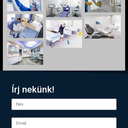
Írj nekünk!
Név
Email