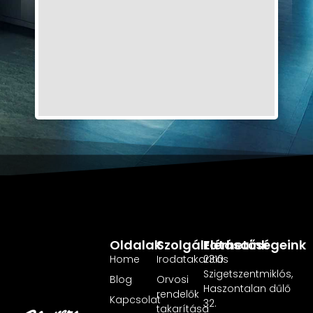
Oldalak
Szolgáltatásaink
Elérhetőségeink
Home
Irodatakarítás
2310
Szigetszentmiklós,
Blog
Orvosi
Haszontalan dűlő
rendelők
Kapcsolat
32.
takarítása