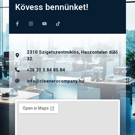
Kövess bennünket!
2310 Szigetszentmiklós, Haszontalan dűlő
32.
+36 30 9 84 85 84
info@cleanerscompany.hu