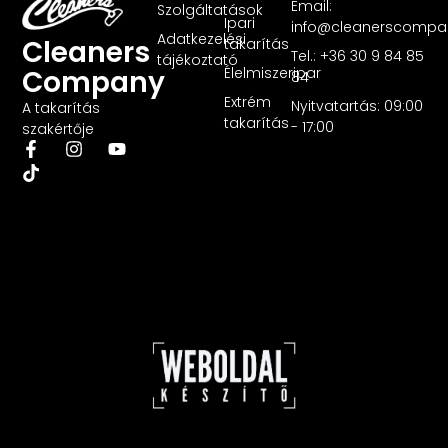
Email:
Szolgáltatások
Ipari
info@cleanerscompa
Adatkezelési
Cleaners
takarítás
Tel.: +36 30 9 84 85
tájékoztató
Company
Élelmiszeripar
84
Extrém
Nyitvatartás: 09:00
A takarítás
takarítás
- 17:00
szakértője