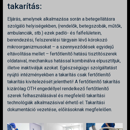
takarítás:
Eljárás, amelynek alkalmazása során a betegellátásra
szolgáló helyiségekben, (rendelők, betegszobák, műtők,
ambulanciák, stb.) ezek padló- és falfelületein,
berendezési, felszerelési tárgyain lévő kórokozó
mikroorganizmusokat – a szennyeződések egyidejű
eltávolítása mellet – fertőtlenítő hatású tisztítószerek
oldataival, mechanikus hatással kombinálva elpusztítjuk,
illetve inaktiváljuk azokat. Egészségügyi szolgáltatást
nyújtó intézményekben a takarítás csak fertőtlenítő
takarítás kivitelezését jelentheti! A fertőtlenítő takarítás
kizárólag OTH engedéllyel rendelkező fertőtlenítő
szerek felhasználásával és megfelelő takarítási
technológiák alkalmazásival érhető el. Takarítási
dokumentáció vezetése, előírásoknak megfelelően.