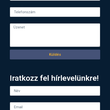
Telefonszám
Üzenet
Küldés
Iratkozz fel hírlevelünkre!
Név
Email